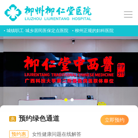
• 城镇职工·城乡居民医保定点医院
• 柳州正规的妇科医院
预约绿色通道
惠
立即预约
预约惠
女性健康问题在线解答