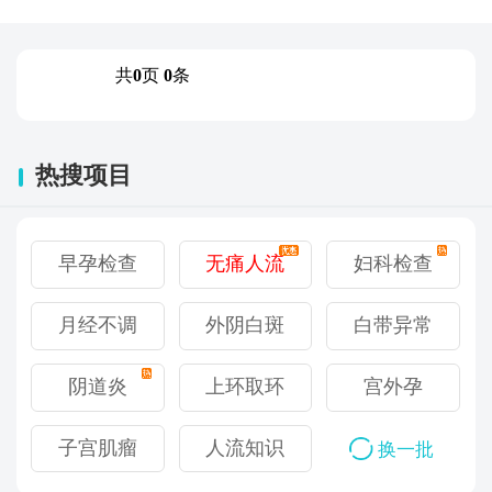
共
0
页
0
条
热搜项目
输卵管不孕
输卵管不孕
早孕检查
妇科检查
无痛人流
乳腺增生
乳腺增生
无痛人流
妇科检查
宫颈疾病
宫颈疾病
早孕检查
子宫性不孕
子宫性不孕
月经不调
白带异常
外阴白斑
乳腺炎症
乳腺炎症
外阴白斑
白带异常
卵巢囊肿
卵巢囊肿
月经不调
子宫性不孕
子宫性不孕
阴道炎
宫外孕
上环取环
乳腺囊肿
乳腺囊肿
上环取环
宫外孕
附件炎
附件炎
阴道炎
子宫肌瘤
人流知识
乳腺结节
乳腺结节
人流知识
不孕原因
不孕原因
子宫肌瘤
换一批